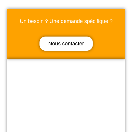
Un besoin ? Une demande spécifique ?
Nous contacter
Celui qui ne progresse pas chaque jour recule
chaque jour.
Confucius
Dalaï Lama Tenzin Gvatso
Toufik Merzouk