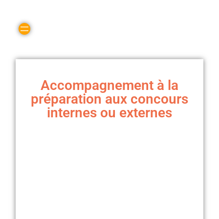
Accompagnement à la
préparation aux concours
internes ou externes
Dans le cadre de l’évolution de carrière, les personnels
doivent se présenter aux concours officiels. Cet
accompagnement vise à les aider à préparer et structurer
leur présentation écrite et/ou orale, mais également à
trouver le moyen de développer la confiance en soi,
l’affirmation de soi, de repérer et dépasser les mécanismes
de blocage.