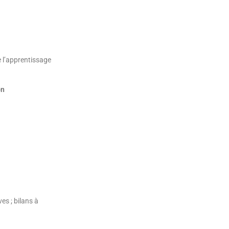
e l’apprentissage
on
s ; bilans à