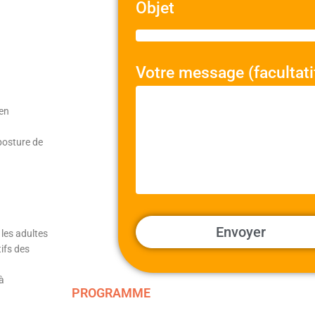
Objet
Votre message (facultati
en
posture de
les adultes
ifs des
à
PROGRAMME